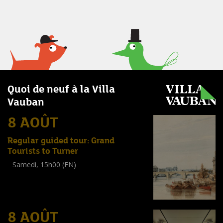
Quoi de neuf à la Villa
Vauban
8 AOÛT
Regular guided tour: Grand
Tourists to Turner
Samedi, 15h00 (EN)
Visite guidée
(
Tout public
)
8 AOÛT