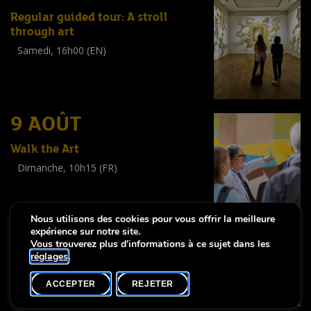
Regular guided tour: A stroll
through art
Samedi, 16h00 (EN)
Visite guidée
(
Tout public
)
9 AOÛT
Walk the Art
Dimanche, 10h15 (FR)
Visite guidée
(
Tout public
)
Nous utilisons des cookies pour vous offrir la meilleure
expérience sur notre site.
Vous trouverez plus d'informations à ce sujet dans les
réglages
.
-
Notice légale
Déclaration d’accessibilité
ACCEPTER
REJETER
Copyright © 2026, Lëtzebuerg City Museum. Tous droits réservés
made by Apart