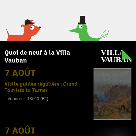
Quoi de neuf à la Villa
Vauban
7 AOÛT
Visite guidée régulière : Grand
Tourists to Turner
Vendredi, 18h00 (FR)
Visite guidée
(
Tout public
)
7 AOÛT