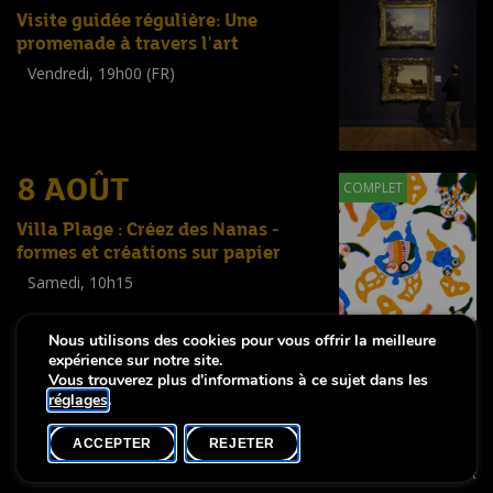
Visite guidée régulière: Une
promenade à travers l'art
Vendredi, 19h00 (FR)
Visite guidée
(
Tout public
)
8 AOÛT
COMPLET
Villa Plage : Créez des Nanas -
formes et créations sur papier
Samedi, 10h15
Workshop
(
Enfants
,
Familles
,
Adultes
)
Nous utilisons des cookies pour vous offrir la meilleure
expérience sur notre site.
Vous trouverez plus d'informations à ce sujet dans les
réglages
.
-
Notice légale
Déclaration d’accessibilité
ACCEPTER
REJETER
Copyright © 2026, Lëtzebuerg City Museum. Tous droits réservés
made by Apart