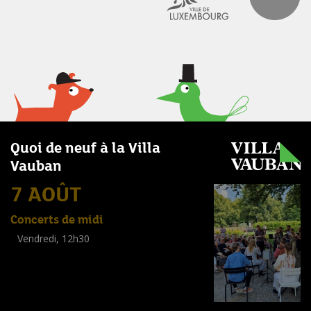
Quoi de neuf à la Villa
Vauban
7 AOÛT
Concerts de midi
Vendredi, 12h30
(
Tout public
)