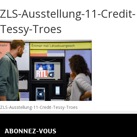
ZLS-Ausstellung-11-Credit-
Tessy-Troes
Navigation
ZLS-Ausstellung-11-Credit-Tessy-Troes
de
ABONNEZ-VOUS
l’article