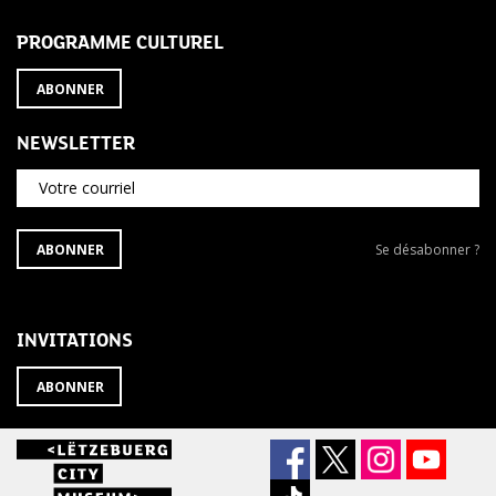
PROGRAMME CULTUREL
ABONNER
NEWSLETTER
Votre courriel
S'ABONNER
Se
ABONNER
Se désabonner ?
À
désabonner
LA
de
NEWSLETTER
la
newsletter
INVITATIONS
?
ABONNER