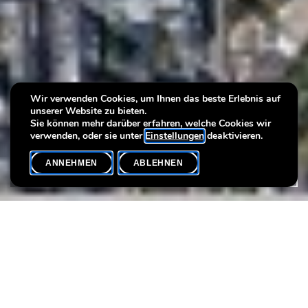
Wir verwenden Cookies, um Ihnen das beste Erlebnis auf
Mapping Luxembourg
Mapping Luxembourg
Mapping Luxembourg
unserer Website zu bieten.
Sie können mehr darüber erfahren, welche Cookies wir
verwenden, oder sie unter
Einstellungen
deaktivieren.
ANNEHMEN
ABLEHNEN
GESCHICHTE ONLINE
SHARE
Mapping Luxembourg ermöglicht den Besuchern historische
Pläne von Luxemburg-Stadt mit der heutigen Stadt auf Google
Maps zu vergleichen. Die Seite mapping-luxembourg.lu ist nicht