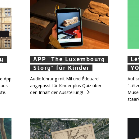
y
ty
ty
APP "The Luxembourg
APP "The Luxembourg
APP "The Luxembourg
Lët
Lë
L
Story" für Kinder
Story" für Kinder
Story" für Kinder
YO
Y
Y
ge App
Audioführung mit Mil und Édouard
Auf s
Haus
angepasst für Kinder plus Quiz über
"Lëtz
kte.
den Inhalt der Ausstellung!
Museu
staark