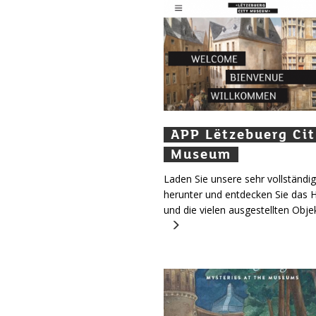
APP Lëtzebuerg Cit
APP Lëtzebuerg Ci
APP Lëtzebuerg Ci
Museum
Museum
Museum
Laden Sie unsere sehr vollständi
herunter und entdecken Sie das 
und die vielen ausgestellten Obje