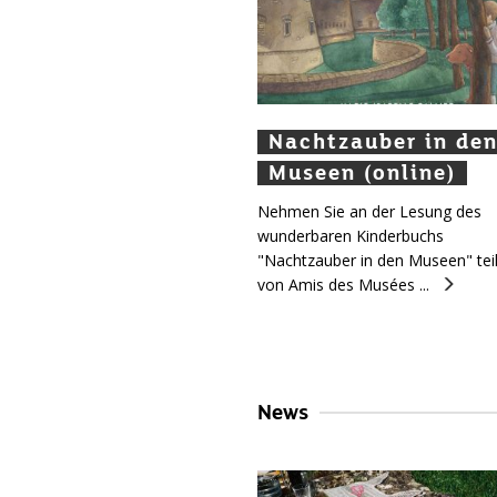
Nachtzauber in den
Nachtzauber in de
Nachtzauber in de
Museen (online)
Museen (online)
Museen (online)
Nehmen Sie an der Lesung des
wunderbaren Kinderbuchs
"Nachtzauber in den Museen" teil
von Amis des Musées ...
News