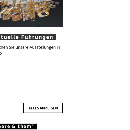
tuelle Führungen
rtuelle Führungen
irtuelle Führungen
hen Sie unsere Ausstellungen in
ALLES ANZEIGEN
here & them”
there & them”
 there & them”