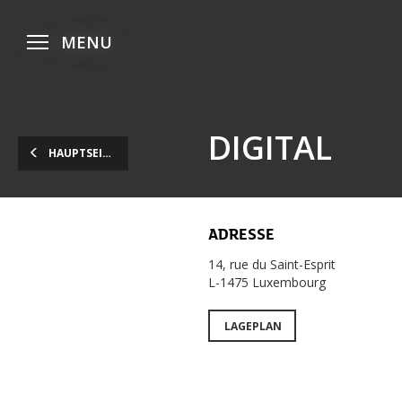
Zum
Zum
Zur
Hauptmenü
Inhalt
Fußzeile
Menü
MENU
öffnen
gehen
gehen
gehen
DIGITAL
HAUPTSEITE
ADRESSE
14, rue du Saint-Esprit
L-1475 Luxembourg
LAGEPLAN