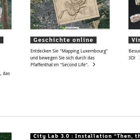
n
n
Geschichte online
Geschichte online
Geschichte online
Vir
Vi
V
Entdecken Sie "Mapping Luxembourg"
Besuc
und bewegen Sie sich durch das
3D!
Pfaffenthal im "Second Life".
, das
City Lab 3.0 : Installation “Then, t
City Lab 3.0 : Installation “Then, 
City Lab 3.0 : Installation “Then,