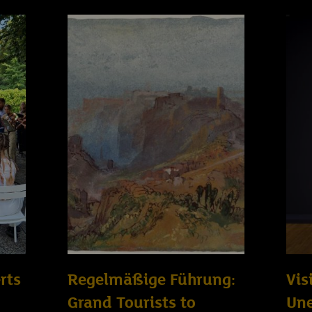
rts
Regelmäßige Führung:
Vis
Grand Tourists to
Un