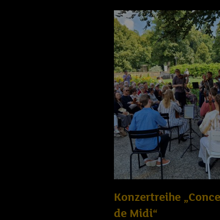
Konzertreihe „Conce
de Midi“