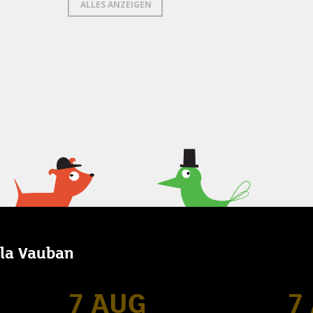
ALLES ANZEIGEN
illa Vauban
7 AUG
7