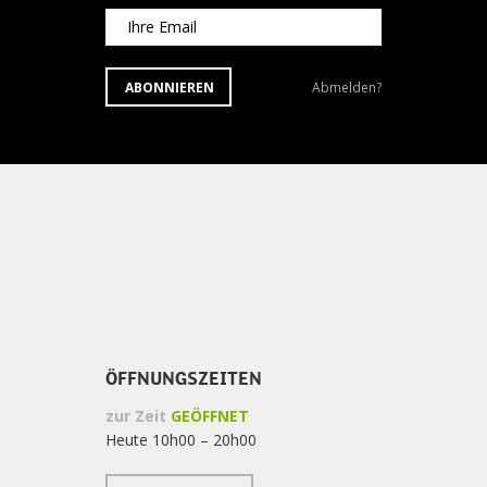
Ihre Email
ABONNIEREN
Newsletter
ABONNIEREN
Abmelden?
SIE
abbestellen?
DEN
NEWSLETTER
ÖFFNUNGSZEITEN
zur Zeit
GEÖFFNET
Heute 10h00 – 20h00