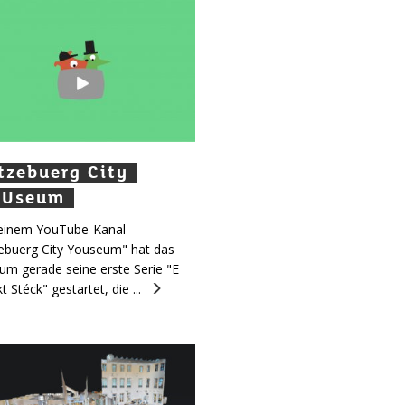
zebuerg City
tzebuerg City
ëtzebuerg City
Useum
OUseum
OUseum
einem YouTube-Kanal
ebuerg City Youseum" hat das
m gerade seine erste Serie "E
t Stéck" gestartet, die ...