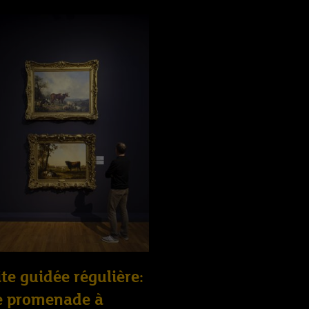
ite guidée régulière:
e promenade à