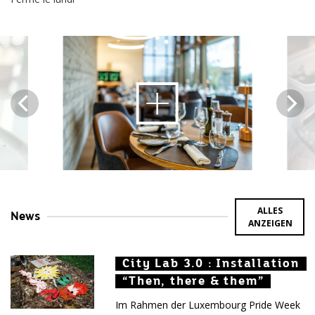
Bildinhalt
öffnen
ALLES
News
ANZEIGEN
City Lab 3.0 : Installation
City Lab 3.0 : Installation
City Lab 3.0 : Installation
“Then, there & them”
“Then, there & them”
“Then, there & them”
Im Rahmen der Luxembourg Pride Week