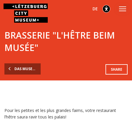
Zum
Zum
Zur
ausgewählt
Deutsch
DE
Hauptmenü
Inhalt
Fußzeile
gehen
gehen
gehen
ausgewählt
BRASSERIE "L'HÊTRE BEIM
MUSÉE"
DAS MUSEUM
SHARE
Pour les petites et les plus grandes faims, votre restaurant
l’hêtre saura ravir tous les palais!