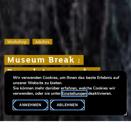
Workshop
Workshop
Workshop
Adultes
Adultes
Adultes
Museum Break :
Museum Break :
Museum Break :
Bracelets en perles
Bracelets en perles
Bracelets en perles
Wir verwenden Cookies, um Ihnen das beste Erlebnis auf
tissées
tissées
tissées
unserer Website zu bieten.
Sie können mehr darüber erfahren, welche Cookies wir
verwenden, oder sie unter
Einstellungen
deaktivieren.
ANNEHMEN
ABLEHNEN
VERANSTALTUNGSKALENDER
SHARE