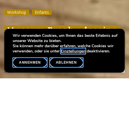
Workshop
Workshop
Workshop
Enfants
Enfants
Enfants
Museum Break : dessine
Museum Break : dessine
Museum Break : dessine
Wir verwenden Cookies, um Ihnen das beste Erlebnis auf
avec de la laine magique
avec de la laine magique
avec de la laine magique
unserer Website zu bieten.
Sie können mehr darüber erfahren, welche Cookies wir
verwenden, oder sie unter
Einstellungen
deaktivieren.
ANNEHMEN
ABLEHNEN
VERANSTALTUNGSKALENDER
SHARE
Datum der Veranstaltung
Uhrzeit
17. Juli
14h00
Verfügbarkeit
Sprache(n)
Ausgebucht
EN