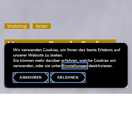
Workshop
Workshop
Workshop
Kinder
Kinder
Kinder
Museum Break: Farben
Museum Break: Farben
Museum Break: Farben
Wir verwenden Cookies, um Ihnen das beste Erlebnis auf
unter der Oberfläche
unter der Oberfläche
unter der Oberfläche
unserer Website zu bieten.
Sie können mehr darüber erfahren, welche Cookies wir
verwenden, oder sie unter
Einstellungen
deaktivieren.
ANNEHMEN
ABLEHNEN
VERANSTALTUNGSKALENDER
SHARE
Datum der Veranstaltung
Uhrzeit
5. August
10h15