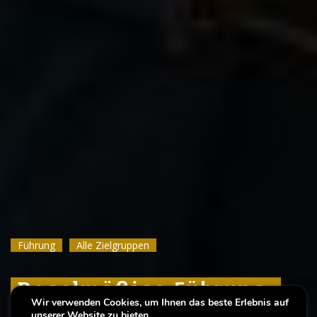
Führung
Führung
Führung
Alle Zielgruppen
Alle Zielgruppen
Alle Zielgruppen
Regelmäßige Führung:
Regelmäßige Führung:
Regelmäßige Führung:
Wir verwenden Cookies, um Ihnen das beste Erlebnis auf
unserer Website zu bieten.