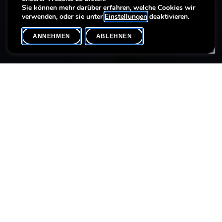
Pure Europe
Pure Europe
Pure Europe
Sie können mehr darüber erfahren, welche Cookies wir
verwenden, oder sie unter
Einstellungen
deaktivieren.
ANNEHMEN
ABLEHNEN
VERANSTALTUNGSKALENDER
SHARE
Datum der Veranstaltung
Uhrzeit
15. Dezember
14h00
Sprache(n)
EN
Jeden Sonntag können Sie an einer Führung durch die
Ausstellung
Pure Europe
teilnehmen.
Dauer
1:00