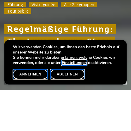
Führung
Führung
Führung
Visite guidée
Visite guidée
Visite guidée
Alle Zielgruppen
Alle Zielgruppen
Alle Zielgruppen
Tout public
Tout public
Tout public
Regelmäßige Führung:
Regelmäßige Führung:
Regelmäßige Führung:
The Luxembourg Story
The Luxembourg Story
The Luxembourg Story
Wir verwenden Cookies, um Ihnen das beste Erlebnis auf
unserer Website zu bieten.
Über 1000 Jahre Stadtgeschichte
Über 1000 Jahre Stadtgeschichte
Über 1000 Jahre Stadtgeschichte
Sie können mehr darüber erfahren, welche Cookies wir
verwenden, oder sie unter
Einstellungen
deaktivieren.
ANNEHMEN
ABLEHNEN
VERANSTALTUNGSKALENDER
SHARE
Datum der Veranstaltung
Uhrzeit
7. September
15h00
Sprache(n)