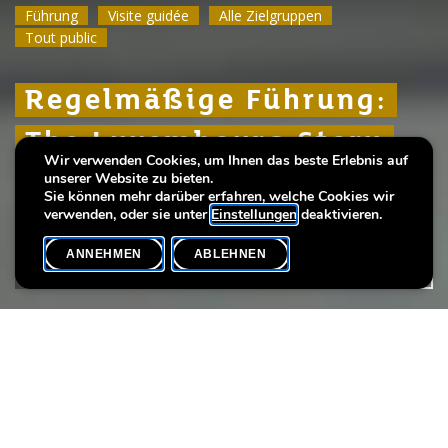
Führung
Führung
Führung
Visite guidée
Visite guidée
Visite guidée
Alle Zielgruppen
Alle Zielgruppen
Alle Zielgruppen
Tout public
Tout public
Tout public
Regelmäßige Führung:
Regelmäßige Führung:
Regelmäßige Führung:
The Luxembourg Story
The Luxembourg Story
The Luxembourg Story
Wir verwenden Cookies, um Ihnen das beste Erlebnis auf
unserer Website zu bieten.
Über 1000 Jahre Stadtgeschichte
Über 1000 Jahre Stadtgeschichte
Über 1000 Jahre Stadtgeschichte
Sie können mehr darüber erfahren, welche Cookies wir
verwenden, oder sie unter
Einstellungen
deaktivieren.
ANNEHMEN
ABLEHNEN
VERANSTALTUNGSKALENDER
SHARE
Datum der Veranstaltung
Uhrzeit
23. November
15h00
Sprache(n)