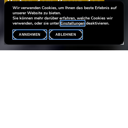
Unter dem Kreuz des
Unter dem Kreuz des
Unter dem Kreuz des
Wir verwenden Cookies, um Ihnen das beste Erlebnis auf
Heiligen Andreas
Heiligen Andreas
Heiligen Andreas
unserer Website zu bieten.
Sie können mehr darüber erfahren, welche Cookies wir
verwenden, oder sie unter
Einstellungen
deaktivieren.
ANNEHMEN
ABLEHNEN
VERANSTALTUNGSKALENDER
SHARE
Datum der Veranstaltung
Uhrzeit
17. September
15h00
Max. Teilnehmer
20
In den ersten Jahrzehnten des 15. Jahrhunderts wusste das Haus
Valois-Burgund geschickt die Schwächung der Luxemburger
Dynastie auszunutzen, um seine Macht im Land auszubauen.