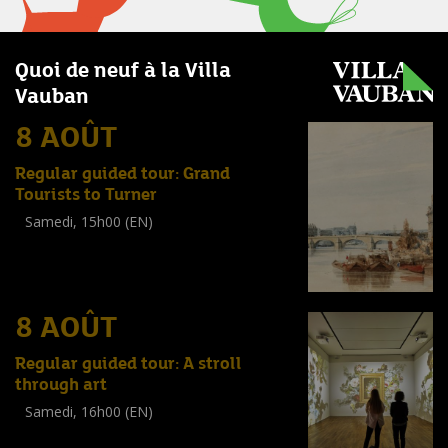
Quoi de neuf à la Villa
Vauban
8 AOÛT
Regular guided tour: Grand
Tourists to Turner
Samedi, 15h00 (EN)
Visite guidée
(
Tout public
)
8 AOÛT
Regular guided tour: A stroll
through art
Samedi, 16h00 (EN)
Visite guidée