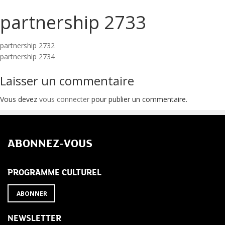
partnership 2733
Navigation
partnership 2732
partnership 2734
de
Laisser un commentaire
l’article
Vous devez
vous connecter
pour publier un commentaire.
ABONNEZ-VOUS
PROGRAMME CULTUREL
ABONNER
NEWSLETTER