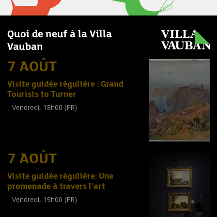
Quoi de neuf à la Villa
Vauban
7 AOÛT
Visite guidée régulière : Grand
Tourists to Turner
Vendredi, 18h00 (FR)
Visite guidée
(
Tout public
)
7 AOÛT
Visite guidée régulière: Une
promenade à travers l'art
Vendredi, 19h00 (FR)
Visite guidée