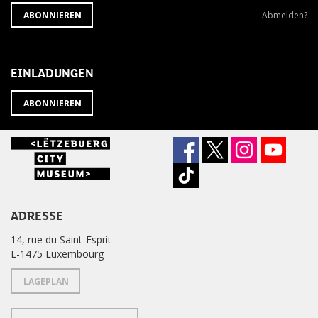
ABONNIEREN
Newsletter
ABONNIEREN
Abmelden?
SIE
abbestellen?
DEN
NEWSLETTER
EINLADUNGEN
ABONNIEREN
ADRESSE
14, rue du Saint-Esprit
L-1475 Luxembourg
LAGEPLAN