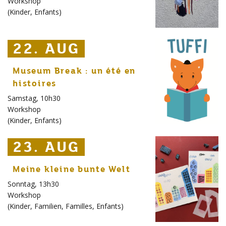
Workshop
(
Kinder
,
Enfants
)
22. AUG
22. AUG
22. AUG
Museum Break : un été en
histoires
Samstag, 10h30
Workshop
(
Kinder
,
Enfants
)
23. AUG
23. AUG
23. AUG
Meine kleine bunte Welt
Sonntag, 13h30
Workshop
(
Kinder
,
Familien
,
Familles
,
Enfants
)