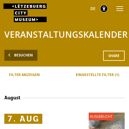
Zum
Zum
Zur
ausgewählt
Deutsch
DE
Hauptmenü
Inhalt
Fußzeile
gehen
gehen
gehen
ausgewählt
VERANSTALTUNGSKALENDER
BESUCHEN
SHARE
FILTER ANZEIGEN
EINGESTELLTE FILTER (1)
August
7. AUG
7. AUG
7. AUG
AUSGEBUCHT