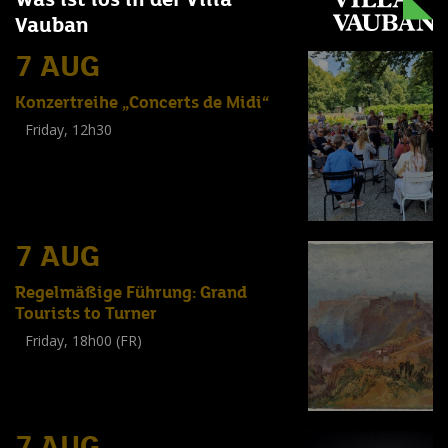
Vauban
7 AUG
Konzertreihe „Concerts de Midi“
Friday, 12h30
(
Tout public
)
7 AUG
Regelmäßige Führung: Grand
Tourists to Turner
Friday, 18h00 (FR)
Visite guidée
(
Tout public
)
7 AUG