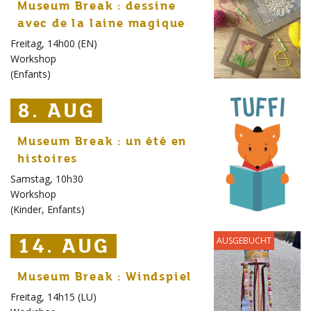
Museum Break : dessine
avec de la laine magique
Freitag, 14h00 (EN)
Workshop
(
Enfants
)
8. AUG
8. AUG
8. AUG
Museum Break : un été en
histoires
Samstag, 10h30
Workshop
(
Kinder
,
Enfants
)
14. AUG
14. AUG
14. AUG
AUSGEBUCHT
Museum Break : Windspiel
Freitag, 14h15 (LU)