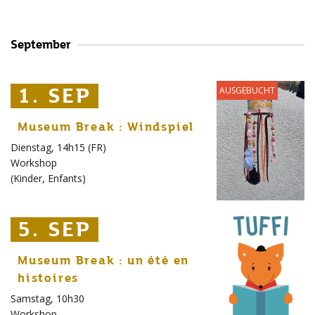
September
1. SEP
1. SEP
1. SEP
AUSGEBUCHT
Museum Break : Windspiel
Dienstag, 14h15 (FR)
Workshop
(
Kinder
,
Enfants
)
5. SEP
5. SEP
5. SEP
Museum Break : un été en
histoires
Samstag, 10h30
Workshop