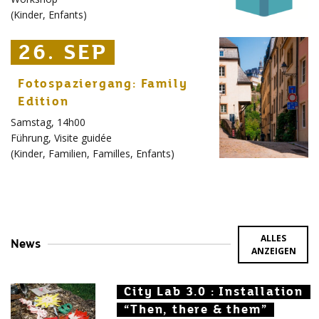
(
Kinder
,
Enfants
)
26. SEP
26. SEP
26. SEP
Fotospaziergang: Family
Edition
Samstag, 14h00
Führung
,
Visite guidée
(
Kinder
,
Familien
,
Familles
,
Enfants
)
ALLES
News
ANZEIGEN
City Lab 3.0 : Installation
City Lab 3.0 : Installation
City Lab 3.0 : Installation
“Then, there & them”
“Then, there & them”
“Then, there & them”