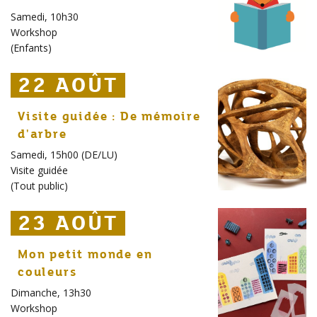
Samedi, 10h30
Workshop
(
Enfants
)
22 AOÛT
22 AOÛT
22 AOÛT
Visite guidée : De mémoire
d'arbre
Samedi, 15h00 (DE/LU)
Visite guidée
(
Tout public
)
23 AOÛT
23 AOÛT
23 AOÛT
Mon petit monde en
couleurs
Dimanche, 13h30
Workshop