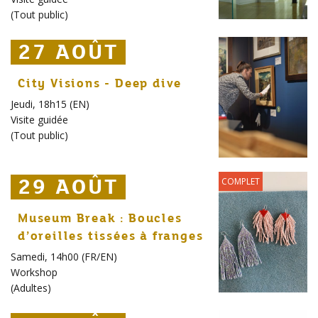
(
Tout public
)
27 AOÛT
27 AOÛT
27 AOÛT
City Visions - Deep dive
Jeudi, 18h15 (EN)
Visite guidée
(
Tout public
)
29 AOÛT
29 AOÛT
29 AOÛT
COMPLET
Museum Break : Boucles
d’oreilles tissées à franges
Samedi, 14h00 (FR/EN)
Workshop
(
Adultes
)