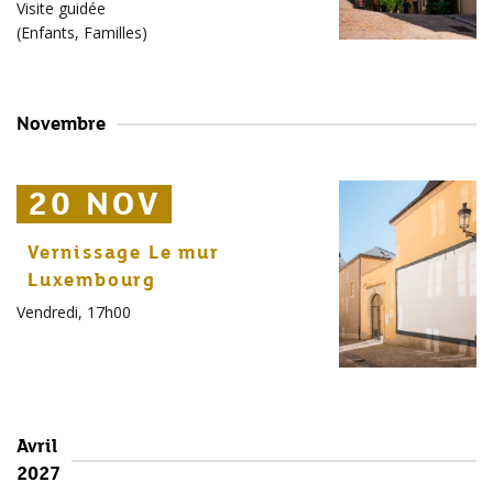
Visite guidée
(
Enfants
,
Familles
)
Novembre
20 NOV
20 NOV
20 NOV
Vernissage Le mur
Luxembourg
Vendredi, 17h00
Avril
2027