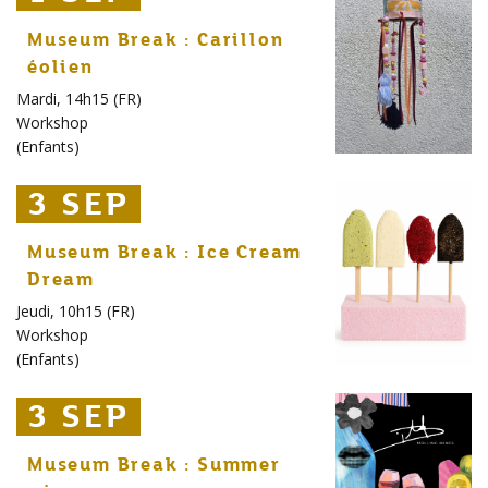
Museum Break : Carillon
éolien
Mardi, 14h15 (FR)
Workshop
(
Enfants
)
3 SEP
3 SEP
3 SEP
Museum Break : Ice Cream
Dream
Jeudi, 10h15 (FR)
Workshop
(
Enfants
)
3 SEP
3 SEP
3 SEP
Museum Break : Summer