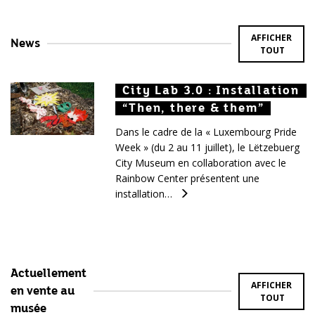
AFFICHER
News
TOUT
City Lab 3.0 : Installation
City Lab 3.0 : Installation
City Lab 3.0 : Installation
“Then, there & them”
“Then, there & them”
“Then, there & them”
Dans le cadre de la « Luxembourg Pride
Week » (du 2 au 11 juillet), le Lëtzebuerg
City Museum en collaboration avec le
Rainbow Center présentent une
installation…
Actuellement
AFFICHER
en vente au
TOUT
musée