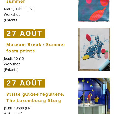
summer
Mardi, 14h00 (EN)
Workshop
(
Enfants
)
27 AOÛT
27 AOÛT
27 AOÛT
Museum Break : Summer
foam prints
Jeudi, 10h15
Workshop
(
Enfants
)
27 AOÛT
27 AOÛT
27 AOÛT
Visite guidée régulière:
The Luxembourg Story
Jeudi, 18h00 (FR)
Visite guidée