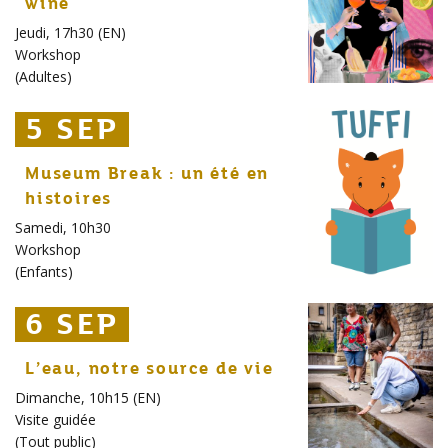
wine
Jeudi, 17h30 (EN)
Workshop
(
Adultes
)
5 SEP
5 SEP
5 SEP
Museum Break : un été en
histoires
Samedi, 10h30
Workshop
(
Enfants
)
6 SEP
6 SEP
6 SEP
L’eau, notre source de vie
Dimanche, 10h15 (EN)
Visite guidée
(
Tout public
)