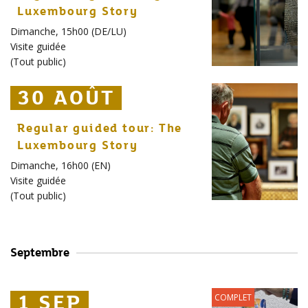
Luxembourg Story
Dimanche, 15h00 (DE/LU)
Visite guidée
(
Tout public
)
30 AOÛT
30 AOÛT
30 AOÛT
Regular guided tour: The
Luxembourg Story
Dimanche, 16h00 (EN)
Visite guidée
(
Tout public
)
Septembre
1 SEP
1 SEP
1 SEP
COMPLET