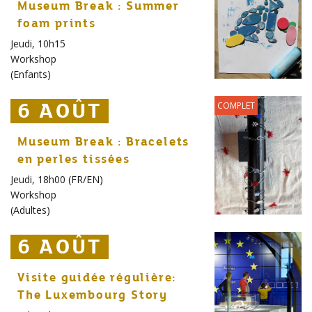
Museum Break : Summer
foam prints
Jeudi, 10h15
Workshop
(
Enfants
)
6 AOÛT
6 AOÛT
6 AOÛT
COMPLET
Museum Break : Bracelets
en perles tissées
Jeudi, 18h00 (FR/EN)
Workshop
(
Adultes
)
6 AOÛT
6 AOÛT
6 AOÛT
Visite guidée régulière:
The Luxembourg Story