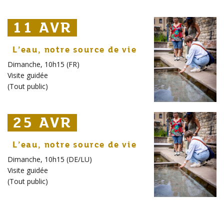
11 AVR
11 AVR
11 AVR
L’eau, notre source de vie
Dimanche, 10h15 (FR)
Visite guidée
(
Tout public
)
25 AVR
25 AVR
25 AVR
L’eau, notre source de vie
Dimanche, 10h15 (DE/LU)
Visite guidée
(
Tout public
)