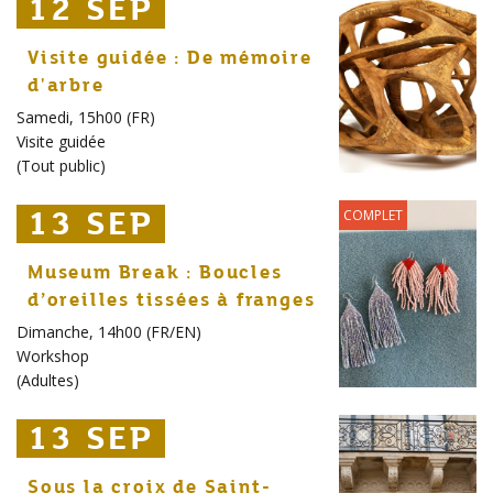
12 SEP
12 SEP
12 SEP
Visite guidée : De mémoire
d'arbre
Samedi, 15h00 (FR)
Visite guidée
(
Tout public
)
13 SEP
13 SEP
13 SEP
COMPLET
Museum Break : Boucles
d’oreilles tissées à franges
Dimanche, 14h00 (FR/EN)
Workshop
(
Adultes
)
13 SEP
13 SEP
13 SEP
Sous la croix de Saint-