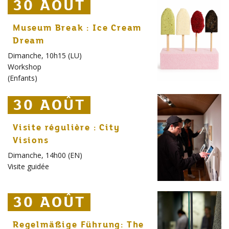
30 AOÛT
30 AOÛT
30 AOÛT
Museum Break : Ice Cream
Dream
Dimanche, 10h15 (LU)
Workshop
(
Enfants
)
30 AOÛT
30 AOÛT
30 AOÛT
Visite régulière : City
Visions
Dimanche, 14h00 (EN)
Visite guidée
30 AOÛT
30 AOÛT
30 AOÛT
Regelmäßige Führung: The