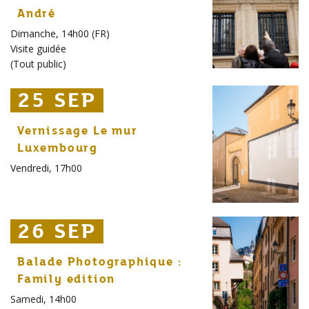
André
Dimanche, 14h00 (FR)
Visite guidée
(
Tout public
)
25 SEP
25 SEP
25 SEP
Vernissage Le mur
Luxembourg
Vendredi, 17h00
26 SEP
26 SEP
26 SEP
Balade Photographique :
Family edition
Samedi, 14h00