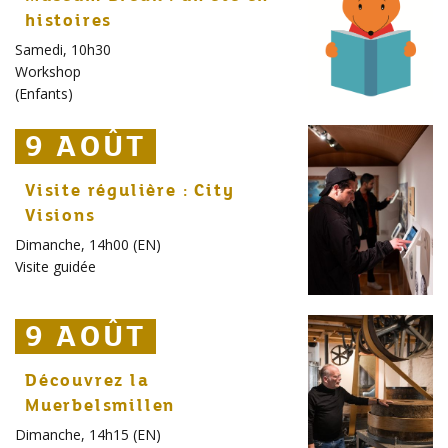
histoires
Samedi, 10h30
Workshop
(
Enfants
)
9 AOÛT
9 AOÛT
9 AOÛT
Visite régulière : City
Visions
Dimanche, 14h00 (EN)
Visite guidée
9 AOÛT
9 AOÛT
9 AOÛT
Découvrez la
Muerbelsmillen
Dimanche, 14h15 (EN)