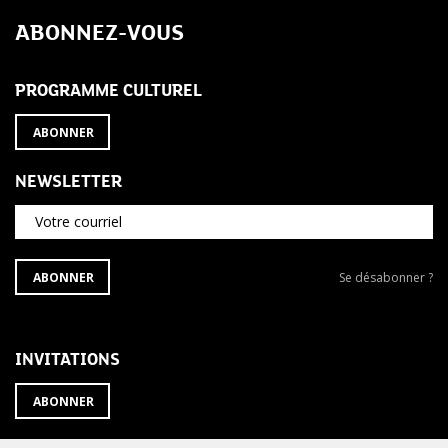
ABONNEZ-VOUS
PROGRAMME CULTUREL
ABONNER
NEWSLETTER
Votre courriel
S'ABONNER
Se
ABONNER
Se désabonner ?
À
désabonner
LA
de
NEWSLETTER
la
newsletter
INVITATIONS
?
ABONNER