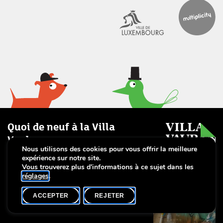
Quoi de neuf à la Villa
Vauban
Nous utilisons des cookies pour vous offrir la meilleure
5 AOÛT
expérience sur notre site.
COMPLET
Vous trouverez plus d'informations à ce sujet dans les
réglages
.
Villa Plage : Empreintes magiques
sur aluminium
ACCEPTER
REJETER
Mercredi, 14h00 (FR/EN)
Workshop