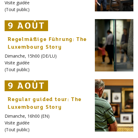
Visite guidée
(
Tout public
)
9 AOÛT
9 AOÛT
9 AOÛT
Regelmäßige Führung: The
Luxembourg Story
Dimanche, 15h00 (DE/LU)
Visite guidée
(
Tout public
)
9 AOÛT
9 AOÛT
9 AOÛT
Regular guided tour: The
Luxembourg Story
Dimanche, 16h00 (EN)
Visite guidée
(
Tout public
)