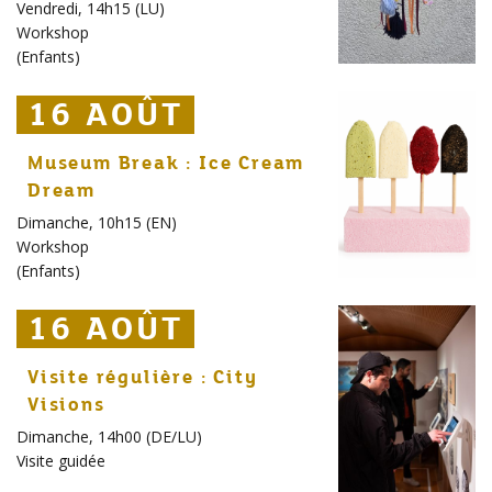
Vendredi, 14h15 (LU)
Workshop
(
Enfants
)
16 AOÛT
16 AOÛT
16 AOÛT
Museum Break : Ice Cream
Dream
Dimanche, 10h15 (EN)
Workshop
(
Enfants
)
16 AOÛT
16 AOÛT
16 AOÛT
Visite régulière : City
Visions
Dimanche, 14h00 (DE/LU)
Visite guidée