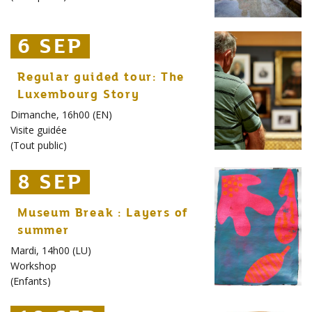
6 SEP
6 SEP
6 SEP
Regular guided tour: The
Luxembourg Story
Dimanche, 16h00 (EN)
Visite guidée
(
Tout public
)
8 SEP
8 SEP
8 SEP
Museum Break : Layers of
summer
Mardi, 14h00 (LU)
Workshop
(
Enfants
)