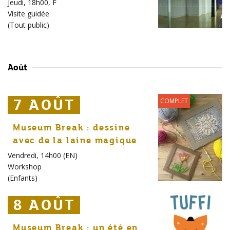
Jeudi, 18h00, F
Visite guidée
(
Tout public
)
Août
7 AOÛT
7 AOÛT
7 AOÛT
COMPLET
Museum Break : dessine
avec de la laine magique
Vendredi, 14h00 (EN)
Workshop
(
Enfants
)
8 AOÛT
8 AOÛT
8 AOÛT
Museum Break : un été en