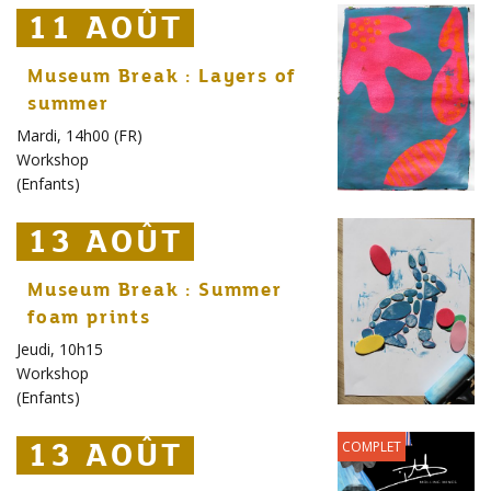
11 AOÛT
11 AOÛT
11 AOÛT
Museum Break : Layers of
summer
Mardi, 14h00 (FR)
Workshop
(
Enfants
)
13 AOÛT
13 AOÛT
13 AOÛT
Museum Break : Summer
foam prints
Jeudi, 10h15
Workshop
(
Enfants
)
13 AOÛT
13 AOÛT
13 AOÛT
COMPLET