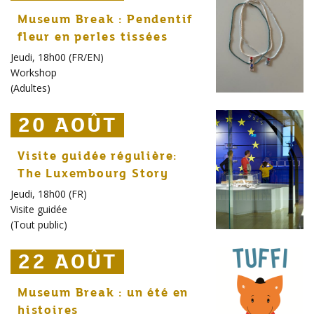
Museum Break : Pendentif
fleur en perles tissées
Jeudi, 18h00 (FR/EN)
Workshop
(
Adultes
)
20 AOÛT
20 AOÛT
20 AOÛT
Visite guidée régulière:
The Luxembourg Story
Jeudi, 18h00 (FR)
Visite guidée
(
Tout public
)
22 AOÛT
22 AOÛT
22 AOÛT
Museum Break : un été en
histoires