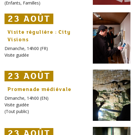
(
Enfants
,
Familles
)
23 AOÛT
23 AOÛT
23 AOÛT
Visite régulière : City
Visions
Dimanche, 14h00 (FR)
Visite guidée
23 AOÛT
23 AOÛT
23 AOÛT
Promenade médiévale
Dimanche, 14h00 (EN)
Visite guidée
(
Tout public
)
23 AOÛT
23 AOÛT
23 AOÛT