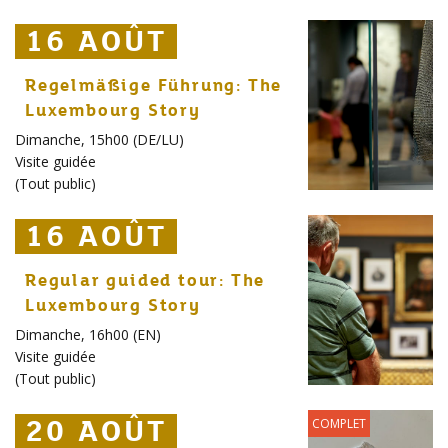
16 AOÛT
16 AOÛT
16 AOÛT
Regelmäßige Führung: The
Luxembourg Story
Dimanche, 15h00 (DE/LU)
Visite guidée
(
Tout public
)
16 AOÛT
16 AOÛT
16 AOÛT
Regular guided tour: The
Luxembourg Story
Dimanche, 16h00 (EN)
Visite guidée
(
Tout public
)
20 AOÛT
20 AOÛT
20 AOÛT
COMPLET