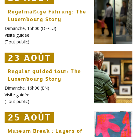
Regelmäßige Führung: The
Luxembourg Story
Dimanche, 15h00 (DE/LU)
Visite guidée
(
Tout public
)
23 AOÛT
23 AOÛT
23 AOÛT
Regular guided tour: The
Luxembourg Story
Dimanche, 16h00 (EN)
Visite guidée
(
Tout public
)
25 AOÛT
25 AOÛT
25 AOÛT
Museum Break : Layers of