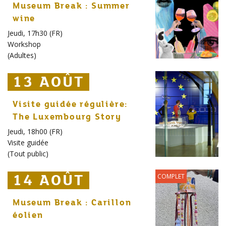
Museum Break : Summer
wine
Jeudi, 17h30 (FR)
Workshop
(
Adultes
)
13 AOÛT
13 AOÛT
13 AOÛT
Visite guidée régulière:
The Luxembourg Story
Jeudi, 18h00 (FR)
Visite guidée
(
Tout public
)
14 AOÛT
14 AOÛT
14 AOÛT
COMPLET
Museum Break : Carillon
éolien