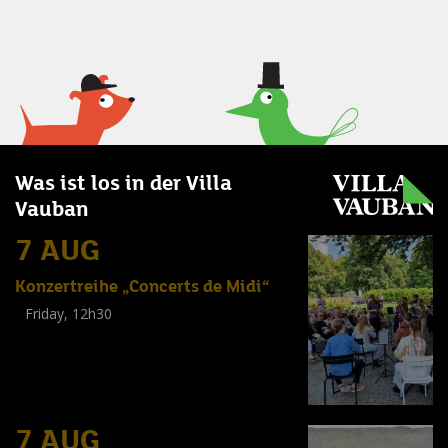
Was ist los in der Villa
Vauban
7 AUG
Konzertreihe „Concerts de Midi“
Friday, 12h30
(
Tout public
)
7 AUG