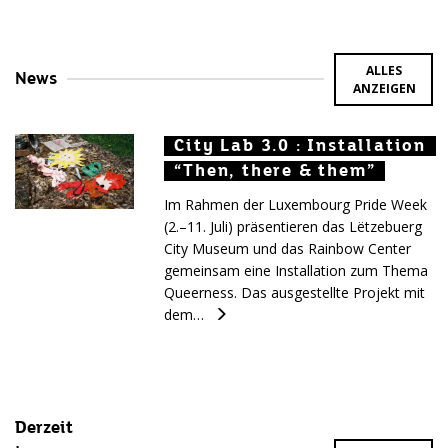
ALLES
News
ANZEIGEN
City Lab 3.0 : Installation
City Lab 3.0 : Installation
City Lab 3.0 : Installation
“Then, there & them”
“Then, there & them”
“Then, there & them”
Im Rahmen der Luxembourg Pride Week
(2.–11. Juli) präsentieren das Lëtzebuerg
City Museum und das Rainbow Center
gemeinsam eine Installation zum Thema
Queerness. Das ausgestellte Projekt mit
dem…
Derzeit