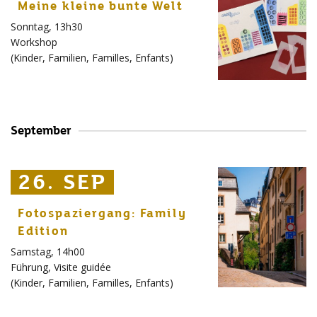
Meine kleine bunte Welt
Sonntag, 13h30
Workshop
(
Kinder
,
Familien
,
Familles
,
Enfants
)
September
26. SEP
26. SEP
26. SEP
Fotospaziergang: Family
Edition
Samstag, 14h00
Führung
,
Visite guidée
(
Kinder
,
Familien
,
Familles
,
Enfants
)