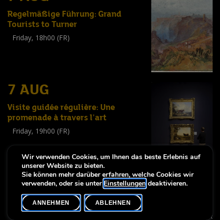
Regelmäßige Führung: Grand
Tourists to Turner
Friday, 18h00 (FR)
Visite guidée
(
Tout public
)
7 AUG
Visite guidée régulière: Une
promenade à travers l'art
Friday, 19h00 (FR)
Visite guidée
(
Tout public
)
Wir verwenden Cookies, um Ihnen das beste Erlebnis auf
unserer Website zu bieten.
Sie können mehr darüber erfahren, welche Cookies wir
verwenden, oder sie unter
Einstellungen
deaktivieren.
-
-
Notice légale
Erklärung zur Barrierfreiheit
Erklärung zur Barrierfreiheit
ANNEHMEN
ABLEHNEN
Copyright © 2026, Lëtzebuerg City Museum. Alle Rechte vorbehalten
made by Apart