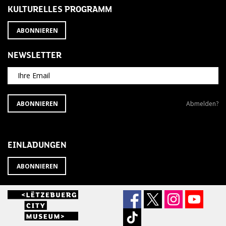
KULTURELLES PROGRAMM
ABONNIEREN
NEWSLETTER
Ihre Email
ABONNIEREN
Newsletter
ABONNIEREN
Abmelden?
SIE
abbestellen?
DEN
NEWSLETTER
EINLADUNGEN
ABONNIEREN