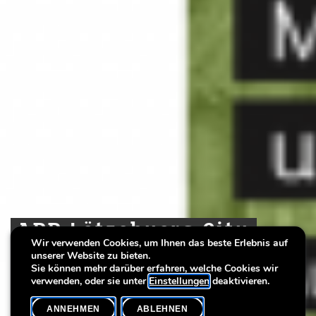
APP Lëtzebuerg City
APP Lëtzebuerg City
APP Lëtzebuerg City
Wir verwenden Cookies, um Ihnen das beste Erlebnis auf
Museum
Museum
Museum
unserer Website zu bieten.
Sie können mehr darüber erfahren, welche Cookies wir
verwenden, oder sie unter
Einstellungen
deaktivieren.
ANNEHMEN
ABLEHNEN