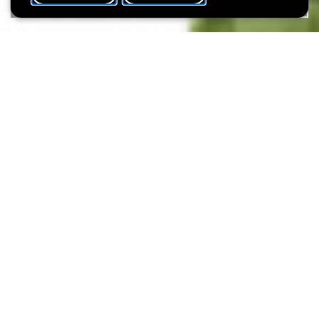
BESUCHEN
SHARE
Die sehr vollständige App funktioniert auf Französisch, Deutsch
und Englisch und bietet drei Besuchsmodi: Audioführungen für
Erwachsene und Kinder und einen tiefer gehenden
"Entdeckungsmodus". Ein "Kinderquiz" lädt die kleinen Besucher
ein, ihr Wissen zu testen. Ergänzt wird dies alles durch eine
Präsentation der aktuellen Ausstellungen, des Gebäudes und der
Sammlungen sowie durch alle praktischen Informationen
(Preise, Öffnungszeiten, Kultur- und Bildungsprogramm). Ein
Lageplan mit integrierter Navigation erleichtert die Orientierung
in den Räumen. Ein "open book" schliesslich erlaubt es den
Besuchern, nach ihrem Museumsbesuch Kommentare zu
hinterlassen.