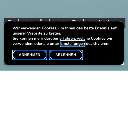
Feiere deinen Geburtstag
Feiere deinen Geburtstag
Feiere deinen Geburtstag
Wir verwenden Cookies, um Ihnen das beste Erlebnis auf
im Museum
im Museum
im Museum
unserer Website zu bieten.
Sie können mehr darüber erfahren, welche Cookies wir
verwenden, oder sie unter
Einstellungen
deaktivieren.
ANNEHMEN
ABLEHNEN
BESUCHEN
SHARE
Du bist zwischen 6 und 11 Jahre alt und wünschst dir eine
unvergessliche Geburtstagsfeier? Dann verbringe einen ganz
besonderen Nachmittag in unserem Kunstmuseum. Begib dich
gemeinsam mit deinen Freund*innen auf eine Zeitreise und
entdecke bedeutende Ereignisse und Gegenstände aus der