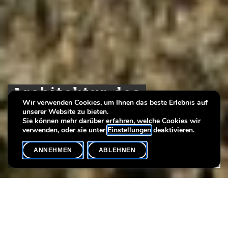
Architektur des
Architektur des
Architektur des
Wir verwenden Cookies, um Ihnen das beste Erlebnis auf
Museums
Museums
Museums
unserer Website zu bieten.
Sie können mehr darüber erfahren, welche Cookies wir
verwenden, oder sie unter
Einstellungen
deaktivieren.
ANNEHMEN
ABLEHNEN
DAS MUSEUM
SHARE