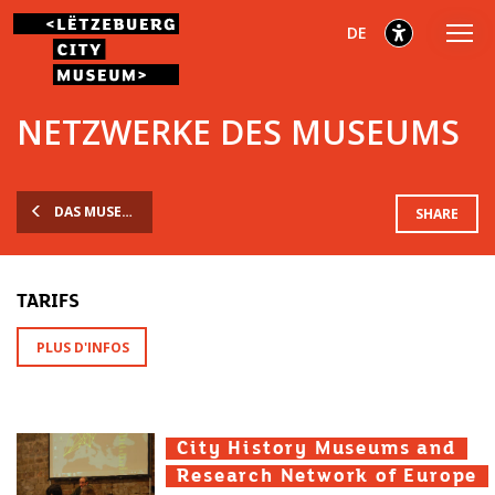
Zum
Zum
Zur
ausgewählt
Deutsch
DE
Hauptmenü
Inhalt
Fußzeile
gehen
gehen
gehen
ausgewählt
NETZWERKE DES MUSEUMS
DAS MUSEUM
SHARE
TARIFS
PLUS D'INFOS
City History Museums and
City History Museums and
City History Museums and
Research Network of Europe
Research Network of Europe
Research Network of Europe