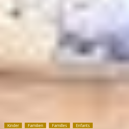
Kinder
Kinder
Kinder
Familien
Familien
Familien
Familles
Familles
Familles
Enfants
Enfants
Enfants