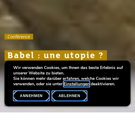
Conférence
Conférence
Conférence
Babel : une utopie ?
Babel : une utopie ?
Babel : une utopie ?
Wir verwenden Cookies, um Ihnen das beste Erlebnis auf
Analyse d'un mythe à travers ses
Analyse d'un mythe à travers ses
Analyse d'un mythe à travers ses
unserer Website zu bieten.
représentations
représentations
représentations
Sie können mehr darüber erfahren, welche Cookies wir
verwenden, oder sie unter
Einstellungen
deaktivieren.
ANNEHMEN
ABLEHNEN
VERANSTALTUNGSKALENDER
SHARE
Bâtiment colossal lancé à l’assaut du ciel, la Tour de Babel a
inspiré des générations d’artistes, depuis les mosaïques