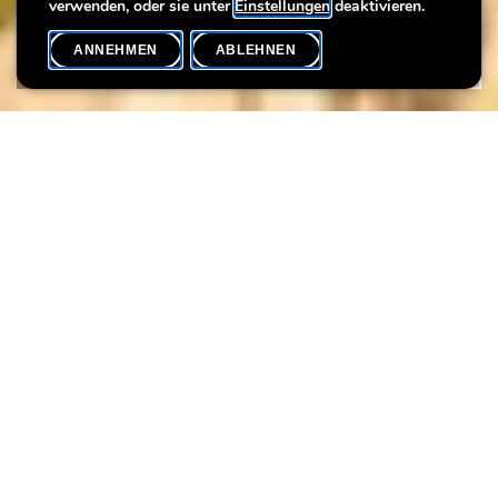
verwenden, oder sie unter
Einstellungen
deaktivieren.
ANNEHMEN
ABLEHNEN
VERANSTALTUNGSKALENDER
SHARE
Max. Teilnehmer
8
Du bist zwischen 6 und 10 Jahre alt? Dann feiere deinen
Geburtstag doch einfach mit deinen Freunden in der Villa
Vauban! Dein Geburtstagspaket enthält:
eine VIP-Führung nur für euch
einen kreativen und unterhaltsamen Workshop (wählbar
aus dem aktuellen Programm)
einen leckeren Kuchen
Datum:
auf Anfrage, außer montags
Dauer:
2h30