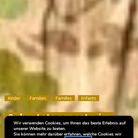
Kinder
Kinder
Kinder
Familien
Familien
Familien
Familles
Familles
Familles
Enfants
Enfants
Enfants
Geburtstagsparty im
Geburtstagsparty im
Geburtstagsparty im
Wir verwenden Cookies, um Ihnen das beste Erlebnis auf
Museum!
Museum!
Museum!
unserer Website zu bieten.
Sie können mehr darüber erfahren, welche Cookies wir