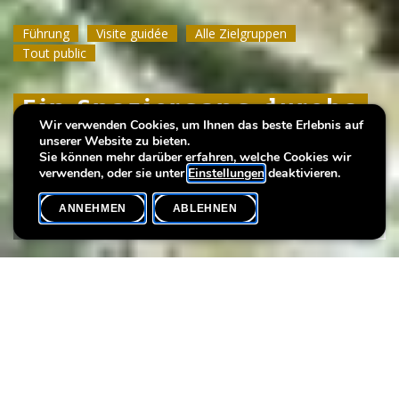
Führung
Führung
Führung
Visite guidée
Visite guidée
Visite guidée
Alle Zielgruppen
Alle Zielgruppen
Alle Zielgruppen
Tout public
Tout public
Tout public
Ein Spaziergang durchs
Ein Spaziergang durchs
Ein Spaziergang durchs
Wir verwenden Cookies, um Ihnen das beste Erlebnis auf
Mittelalter
Mittelalter
Mittelalter
unserer Website zu bieten.
Sie können mehr darüber erfahren, welche Cookies wir
verwenden, oder sie unter
Einstellungen
deaktivieren.
ANNEHMEN
ABLEHNEN
VERANSTALTUNGSKALENDER
SHARE
Datum der Veranstaltung
Uhrzeit
23. August
14h00
Sprache(n)
Max. Teilnehmer
EN
20