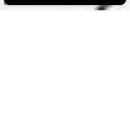
Max. Teilnehmer
10
Im Rahmen der Ausstellung
City Visions
bietet dieses Atelier
einen Raum für Ausdruck und Lernen. Neben den rein
künstlerischen und technischen Aspekten (Skizzen, Zeichnungen,
Mischtechniken) und der pädagogischen Begleitung
(Beobachtung, Komposition usw.) wird es darum gehen, mit der
subjektiven Wahrnehmung eines Ortes wie der Stadt Luxemburg
zu experimentieren.
Dieser Workshop steht Erwachsenen, Anfängern oder
Fortgeschrittenen offen, die ihre Kreativität erforschen
möchten. Unter der Anleitung des Künstlers Jérôme
Grethen.