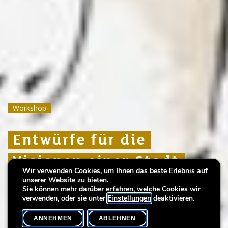
Workshop
Workshop
Workshop
Entwürfe für die
Entwürfe für die
Entwürfe für die
Visionen einer Stadt
Visionen einer Stadt
Visionen einer Stadt
Wir verwenden Cookies, um Ihnen das beste Erlebnis auf
unserer Website zu bieten.
Künstlerischer Spaziergang
Künstlerischer Spaziergang
Künstlerischer Spaziergang
Sie können mehr darüber erfahren, welche Cookies wir
verwenden, oder sie unter
Einstellungen
deaktivieren.
ANNEHMEN
ABLEHNEN
VERANSTALTUNGSKALENDER
SHARE