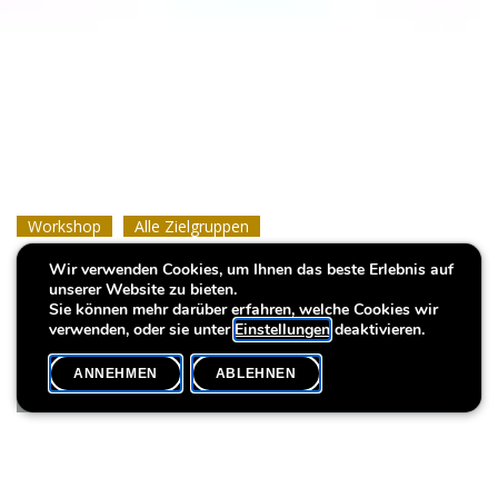
Workshop
Workshop
Workshop
Alle Zielgruppen
Alle Zielgruppen
Alle Zielgruppen
Wir verwenden Cookies, um Ihnen das beste Erlebnis auf
Linogravure
Linogravure
Linogravure
unserer Website zu bieten.
Sie können mehr darüber erfahren, welche Cookies wir
verwenden, oder sie unter
Einstellungen
deaktivieren.
ANNEHMEN
ABLEHNEN
VERANSTALTUNGSKALENDER
SHARE
Max. Teilnehmer