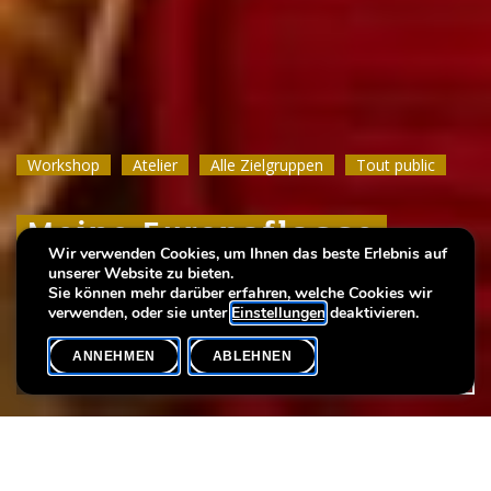
Workshop
Workshop
Workshop
Atelier
Atelier
Atelier
Alle Zielgruppen
Alle Zielgruppen
Alle Zielgruppen
Tout public
Tout public
Tout public
Meine Europaflagge
Meine Europaflagge
Meine Europaflagge
Wir verwenden Cookies, um Ihnen das beste Erlebnis auf
unserer Website zu bieten.
Strickworkshop für Anfänger
Strickworkshop für Anfänger
Strickworkshop für Anfänger
Sie können mehr darüber erfahren, welche Cookies wir
verwenden, oder sie unter
Einstellungen
deaktivieren.
ANNEHMEN
ABLEHNEN
VERANSTALTUNGSKALENDER
SHARE
Max. Teilnehmer