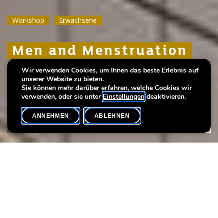
Workshop
Workshop
Workshop
Erwachsene
Erwachsene
Erwachsene
Men and Menstruation
Men and Menstruation
Men and Menstruation
Wir verwenden Cookies, um Ihnen das beste Erlebnis auf
Besseres Verständnis für bessere
Besseres Verständnis für bessere
Besseres Verständnis für bessere
unserer Website zu bieten.
Unterstützung
Unterstützung
Unterstützung
Sie können mehr darüber erfahren, welche Cookies wir
verwenden, oder sie unter
Einstellungen
deaktivieren.
ANNEHMEN
ABLEHNEN
VERANSTALTUNGSKALENDER
SHARE
Max. Teilnehmer
10
Eine Gelegenheit zum Diskutieren und Entdecken, um Tabus zu