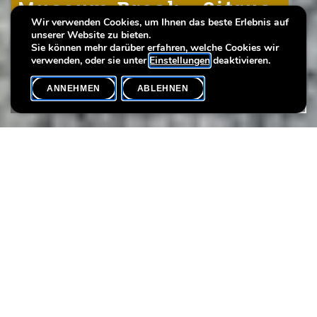
Museum Break : Citrus-
Museum Break : Citrus-
Museum Break : Citrus-
Wir verwenden Cookies, um Ihnen das beste Erlebnis auf
fruit-bag
fruit-bag
fruit-bag
unserer Website zu bieten.
Sie können mehr darüber erfahren, welche Cookies wir
verwenden, oder sie unter
Einstellungen
deaktivieren.
ANNEHMEN
ABLEHNEN
VERANSTALTUNGSKALENDER
SHARE
Hast du Lust, eine Tasche mit sommerlichen Motiven zu
bedrucken? Dann komm mit deinen Eltern ins Museum und
bedrucke deine Baumwolltasche mit einer Zitrone. Mit
verschiedenen Farben kannst du eine Vielzahl an Zitrusfrüchten
nachahmen und eine ganz individuelle Tasche gestalten. Lass
dich von dieser fruchtigen Technik überraschen!
Zielpublikum :
Ab 3 Jahren
Sprache:
Mehrsprachig
© Anna Hilbert