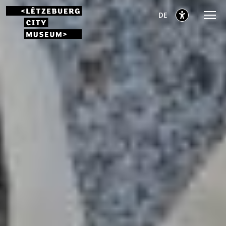
Zum
Zum
Zur
ausgewählt
Deutsch
DE
Hauptmenü
Inhalt
Fußzeile
gehen
gehen
gehen
ausgewählt