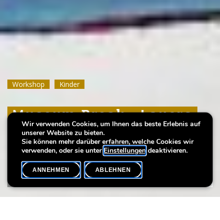
Workshop
Workshop
Workshop
Kinder
Kinder
Kinder
Museum Break : Layers
Museum Break : Layers
Museum Break : Layers
Wir verwenden Cookies, um Ihnen das beste Erlebnis auf
of summer
of summer
of summer
unserer Website zu bieten.
Sie können mehr darüber erfahren, welche Cookies wir
verwenden, oder sie unter
Einstellungen
deaktivieren.
ANNEHMEN
ABLEHNEN
VERANSTALTUNGSKALENDER
SHARE
Datum der Veranstaltung
Uhrzeit