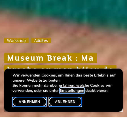
Workshop
Workshop
Workshop
Adultes
Adultes
Adultes
Museum Break : Ma
Museum Break : Ma
Museum Break : Ma
broche ou mon bijou de
broche ou mon bijou de
broche ou mon bijou de
Wir verwenden Cookies, um Ihnen das beste Erlebnis auf
sac à main tendance
sac à main tendance
sac à main tendance
unserer Website zu bieten.
Sie können mehr darüber erfahren, welche Cookies wir
verwenden, oder sie unter
Einstellungen
deaktivieren.
ANNEHMEN
ABLEHNEN
VERANSTALTUNGSKALENDER
SHARE