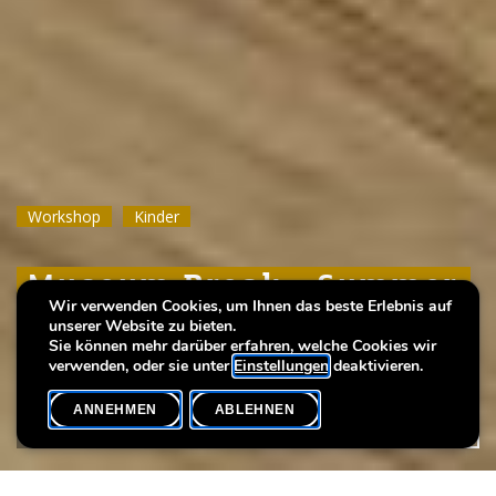
Workshop
Workshop
Workshop
Kinder
Kinder
Kinder
Museum Break : Summer
Museum Break : Summer
Museum Break : Summer
Wir verwenden Cookies, um Ihnen das beste Erlebnis auf
foam prints
foam prints
foam prints
unserer Website zu bieten.
Sie können mehr darüber erfahren, welche Cookies wir
verwenden, oder sie unter
Einstellungen
deaktivieren.
ANNEHMEN
ABLEHNEN
VERANSTALTUNGSKALENDER
SHARE