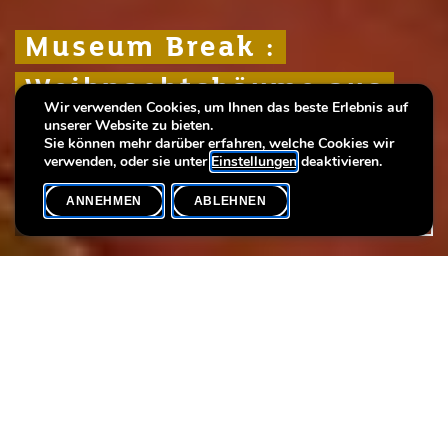
Museum Break :
Museum Break :
Museum Break :
Weihnachtsbäume aus
Weihnachtsbäume aus
Weihnachtsbäume aus
Wir verwenden Cookies, um Ihnen das beste Erlebnis auf
Nadel & Faden
Nadel & Faden
Nadel & Faden
unserer Website zu bieten.
Sie können mehr darüber erfahren, welche Cookies wir
verwenden, oder sie unter
Einstellungen
deaktivieren.
ANNEHMEN
ABLEHNEN
VERANSTALTUNGSKALENDER
SHARE
Workshop #FAMILY DUO
Dieser Workshop richtet sich an Familienduos: Eltern,
Großeltern, Tanten, Onkel, … und natürlich an die Kinder!
Erlebt gemeinsam einen kreativen Moment in festlicher
Weihnachtsatmosphäre.