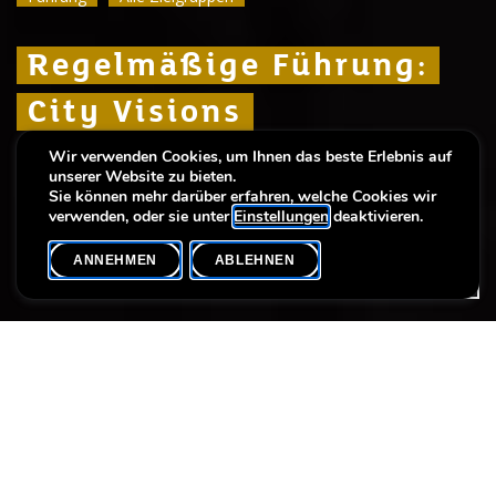
Regelmäßige Führung:
Regelmäßige Führung:
Regelmäßige Führung:
City Visions
City Visions
City Visions
Wir verwenden Cookies, um Ihnen das beste Erlebnis auf
Ein frischer Blick auf die Stadt Luxemburg –
Ein frischer Blick auf die Stadt Luxemburg –
Ein frischer Blick auf die Stadt Luxemburg –
unserer Website zu bieten.
gestern, heute, morgen
gestern, heute, morgen
gestern, heute, morgen
Sie können mehr darüber erfahren, welche Cookies wir
verwenden, oder sie unter
Einstellungen
deaktivieren.
ANNEHMEN
ABLEHNEN
VERANSTALTUNGSKALENDER
SHARE
Datum der Veranstaltung
Uhrzeit
19. Oktober
14h00
Max. Teilnehmer
20