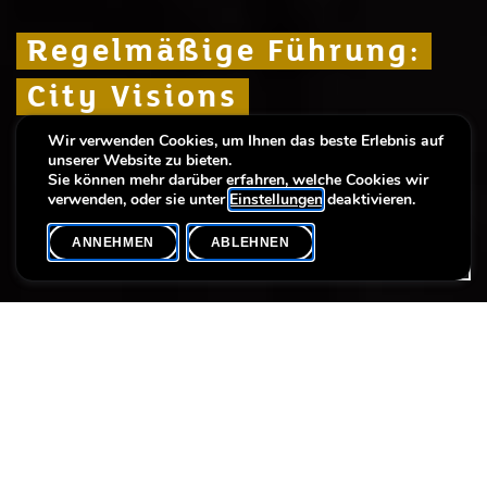
Regelmäßige Führung:
Regelmäßige Führung:
Regelmäßige Führung:
City Visions
City Visions
City Visions
Wir verwenden Cookies, um Ihnen das beste Erlebnis auf
Ein frischer Blick auf die Stadt Luxemburg –
Ein frischer Blick auf die Stadt Luxemburg –
Ein frischer Blick auf die Stadt Luxemburg –
unserer Website zu bieten.
gestern, heute, morgen
gestern, heute, morgen
gestern, heute, morgen
Sie können mehr darüber erfahren, welche Cookies wir
verwenden, oder sie unter
Einstellungen
deaktivieren.
ANNEHMEN
ABLEHNEN
VERANSTALTUNGSKALENDER
SHARE
Datum der Veranstaltung
Uhrzeit
26. Oktober
14h00
Max. Teilnehmer
20