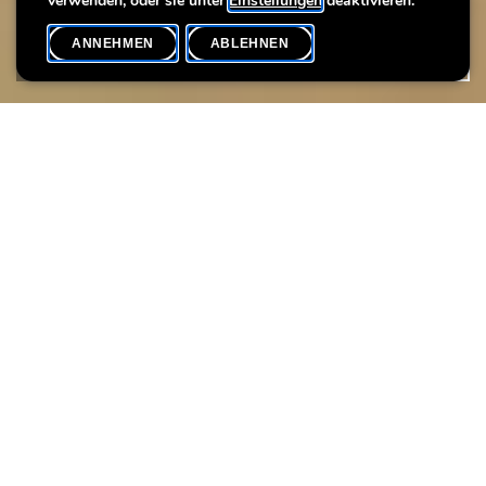
verwenden, oder sie unter
Einstellungen
deaktivieren.
ANNEHMEN
ABLEHNEN
VERANSTALTUNGSKALENDER
SHARE
Sprache(n)
Max. Teilnehmer
EN
4
Nehmen Sie an der Sonderführung der Ausstellung "Gleef dat
net...! Verschwörungstheorien, früher und heute" teil.
Seit Ausbruch der COVID-19-Pandemie sind immer mehr
Menschen davon überzeugt, dass hinter gesellschaftlichen
Krisen geheime Mächte am Werk seien. Das Phänomen solcher
Verschwörungstheorien ist allerdings viel älter, und manche
Schuldzuweisungen bestehen über Jahrhunderte hinweg bis