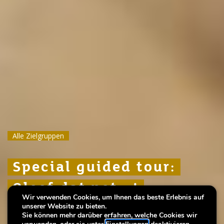
Alle Zielgruppen
Alle Zielgruppen
Alle Zielgruppen
Special guided tour:
Special guided tour:
Special guided tour:
Gleef dat net...!
Gleef dat net...!
Gleef dat net...!
Wir verwenden Cookies, um Ihnen das beste Erlebnis auf
unserer Website zu bieten.
Verschwörungstheorien, früher und heute
Verschwörungstheorien, früher und heute
Verschwörungstheorien, früher und heute
Sie können mehr darüber erfahren, welche Cookies wir