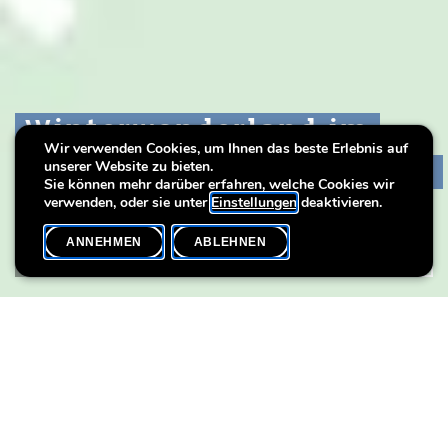
Winterwonderland im
Winterwonderland im
Winterwonderland im
Wir verwenden Cookies, um Ihnen das beste Erlebnis auf
Lëtzebuerg City Museum!
Lëtzebuerg City Museum!
Lëtzebuerg City Museum!
unserer Website zu bieten.
Sie können mehr darüber erfahren, welche Cookies wir
verwenden, oder sie unter
Einstellungen
deaktivieren.
ANNEHMEN
ABLEHNEN
HAUPTSEITE
SHARE
NEHMEN SIE AN UNSEREN KREATIVEN AKTIVITÄTEN TEIL!
Für die Weihnachtszeit bietet das Lëtzebuerg City Museum ein
besonderes Programm für die ganze Familie, das Sie in die
Atmosphäre der Weihnachtsfeiertage eintauchen lässt.
Winterwonderland_Flyer 2019