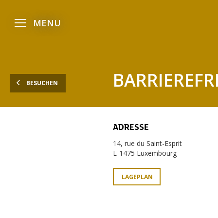
Zum
Zum
Zur
Hauptmenü
Inhalt
Fußzeile
Menü
MENU
öffnen
gehen
gehen
gehen
BARRIEREFR
BESUCHEN
ADRESSE
14, rue du Saint-Esprit
L-1475 Luxembourg
LAGEPLAN