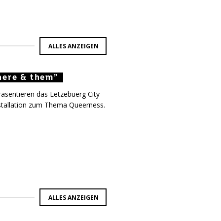
ALLES ANZEIGEN
here & them”
there & them”
 there & them”
räsentieren das Lëtzebuerg City
tallation zum Thema Queerness.
ALLES ANZEIGEN