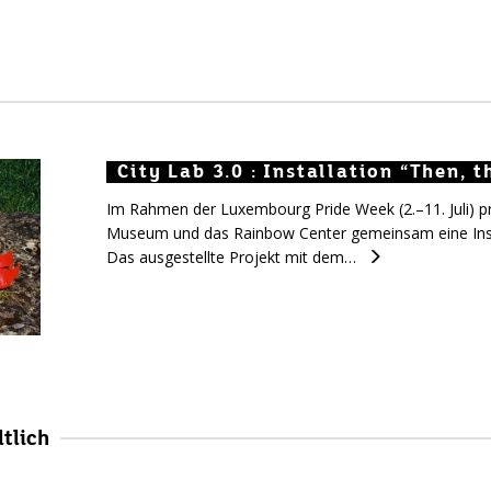
City Lab 3.0 : Installation “Then, t
City Lab 3.0 : Installation “Then, 
City Lab 3.0 : Installation “Then,
Im Rahmen der Luxembourg Pride Week (2.–11. Juli) p
Museum und das Rainbow Center gemeinsam eine Ins
Das ausgestellte Projekt mit dem…
tlich