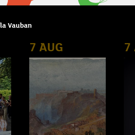
illa Vauban
7 AUG
7