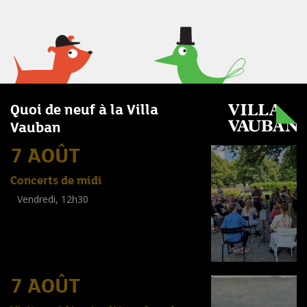
Quoi de neuf à la Villa
Vauban
7 AOÛT
Concerts de midi
Vendredi, 12h30
(
Tout public
)
7 AOÛT