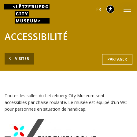
Aller
Aller
Aller
sélectionnés
Français
FR
au
au
au
menu
contenu
pied
sélectionnés
principal
de
ACCESSIBILITÉ
page
VISITER
PARTAGER
Toutes les salles du Lëtzebuerg City Museum sont
accessibles par chaise roulante. Le musée est équipé d'un WC
pour personnes en situation de handicap.