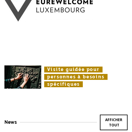
Visite guidée pour
Visite guidée pour
Visite guidée pour
personnes à besoins
personnes à besoins
personnes à besoins
spécifiques
spécifiques
spécifiques
AFFICHER
News
TOUT