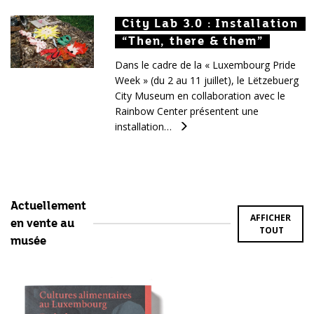
City Lab 3.0 : Installation
City Lab 3.0 : Installation
City Lab 3.0 : Installation
“Then, there & them”
“Then, there & them”
“Then, there & them”
Dans le cadre de la « Luxembourg Pride
Week » (du 2 au 11 juillet), le Lëtzebuerg
City Museum en collaboration avec le
Rainbow Center présentent une
installation…
Actuellement
AFFICHER
en vente au
TOUT
musée