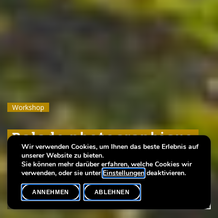
Workshop
Workshop
Workshop
Balade photographique
Balade photographique
Balade photographique
Wir verwenden Cookies, um Ihnen das beste Erlebnis auf
unserer Website zu bieten.
avec l’artiste photographe Neckel Scholtus
avec l’artiste photographe Neckel Scholtus
avec l’artiste photographe Neckel Scholtus
Sie können mehr darüber erfahren, welche Cookies wir
verwenden, oder sie unter
Einstellungen
deaktivieren.
ANNEHMEN
ABLEHNEN
VERANSTALTUNGSKALENDER
SHARE