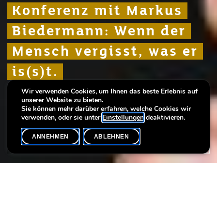
Konferenz mit Markus
Konferenz mit Markus
Konferenz mit Markus
Biedermann: Wenn der
Biedermann: Wenn der
Biedermann: Wenn der
Mensch vergisst, was er
Mensch vergisst, was er
Mensch vergisst, was er
is(s)t.
is(s)t.
is(s)t.
Wir verwenden Cookies, um Ihnen das beste Erlebnis auf
Die Bedeutung von Genuss und Ernährung im
Die Bedeutung von Genuss und Ernährung im
Die Bedeutung von Genuss und Ernährung im
unserer Website zu bieten.
Alter
Alter
Alter
Sie können mehr darüber erfahren, welche Cookies wir
verwenden, oder sie unter
Einstellungen
deaktivieren.
ANNEHMEN
ABLEHNEN
VERANSTALTUNGSKALENDER
SHARE
Sprache(n)
D