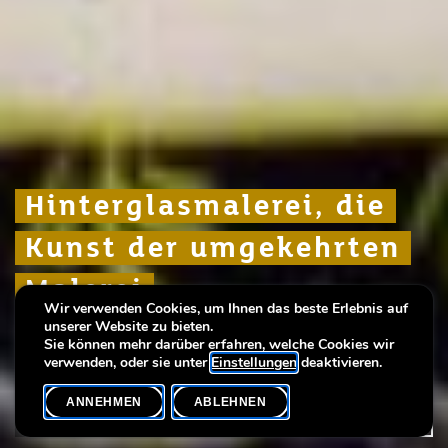
Hinterglasmalerei, die
Hinterglasmalerei, die
Hinterglasmalerei, die
Kunst der umgekehrten
Kunst der umgekehrten
Kunst der umgekehrten
Malerei
Malerei
Malerei
Wir verwenden Cookies, um Ihnen das beste Erlebnis auf
unserer Website zu bieten.
Collectionner, une sacrée mission...!
Collectionner, une sacrée mission...!
Collectionner, une sacrée mission...!
Sie können mehr darüber erfahren, welche Cookies wir
verwenden, oder sie unter
Einstellungen
deaktivieren.
ANNEHMEN
ABLEHNEN
VERANSTALTUNGSKALENDER
SHARE