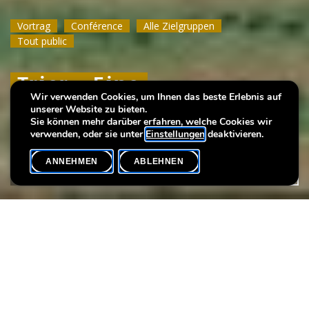
Vortrag
Vortrag
Vortrag
Conférence
Conférence
Conférence
Alle Zielgruppen
Alle Zielgruppen
Alle Zielgruppen
Tout public
Tout public
Tout public
Trier - Eine
Trier - Eine
Trier - Eine
Wir verwenden Cookies, um Ihnen das beste Erlebnis auf
Festungsstadt?
Festungsstadt?
Festungsstadt?
unserer Website zu bieten.
Sie können mehr darüber erfahren, welche Cookies wir
verwenden, oder sie unter
Einstellungen
deaktivieren.
ANNEHMEN
ABLEHNEN
VERANSTALTUNGSKALENDER
SHARE
Sprache(n)
D
Denkt man heute an die Stadt Trier, so wird man kaum