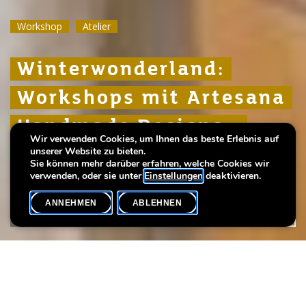
Workshop
Workshop
Workshop
Atelier
Atelier
Atelier
Winterwonderland:
Winterwonderland:
Winterwonderland:
Workshops mit Artesana
Workshops mit Artesana
Workshops mit Artesana
Handmade Designs -
Handmade Designs -
Handmade Designs -
Wir verwenden Cookies, um Ihnen das beste Erlebnis auf
Kinder
Kinder
Kinder
unserer Website zu bieten.
Sie können mehr darüber erfahren, welche Cookies wir
verwenden, oder sie unter
Einstellungen
deaktivieren.
ANNEHMEN
ABLEHNEN
VERANSTALTUNGSKALENDER
SHARE
Sprache(n)
F / EN