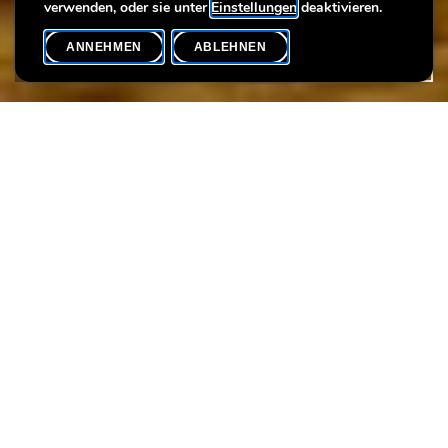
verwenden, oder sie unter
Einstellungen
deaktivieren.
ANNEHMEN
ABLEHNEN
VERANSTALTUNGSKALENDER
SHARE
BY JOY HORSMANS
.
Sie brauchen noch ein kleines Geschenk oder möchten einen
kreativen Sonntag verbringen? Joyful by Joy Horsmans bietet
Ihnen zwei Workshops, in denen sich alles um Modeschmuck
dreht: Ohrringe aus Edelstahl mit Perlen, Armbänder aus Perlen
und niedliche Anhänger, ... alles
made with love
.
© Joy Horsmans
Dauer
2:00