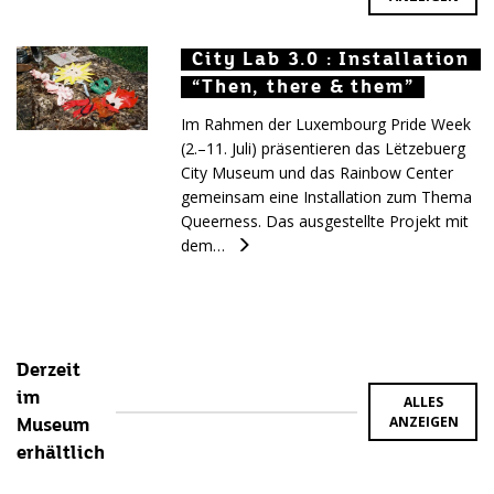
City Lab 3.0 : Installation
City Lab 3.0 : Installation
City Lab 3.0 : Installation
“Then, there & them”
“Then, there & them”
“Then, there & them”
Im Rahmen der Luxembourg Pride Week
(2.–11. Juli) präsentieren das Lëtzebuerg
City Museum und das Rainbow Center
gemeinsam eine Installation zum Thema
Queerness. Das ausgestellte Projekt mit
dem…
Derzeit
im
ALLES
ANZEIGEN
Museum
erhältlich