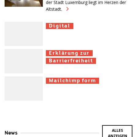
der Stadt Luxemburg liegt im Herzen der
Altstadt.
Digital
Digital
Digital
Erklärung zur
Erklärung zur
Erklärung zur
Barrierfreiheit
Barrierfreiheit
Barrierfreiheit
Mailchimp form
Mailchimp form
Mailchimp form
ALLES
News
ANZEIGEN