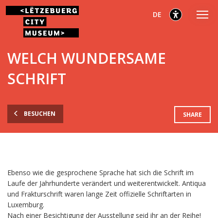
Zum
Zum
Zur
ausgewählt
Deutsch
DE
Hauptmenü
Inhalt
Fußzeile
gehen
gehen
gehen
ausgewählt
WELCH WUNDERSAME
SCHRIFT
BESUCHEN
SHARE
Ebenso wie die gesprochene Sprache hat sich die Schrift im
Laufe der Jahrhunderte verändert und weiterentwickelt. Antiqua
und Frakturschrift waren lange Zeit offizielle Schriftarten in
Luxemburg.
Nach einer Besichtigung der Ausstellung seid ihr an der Reihe!