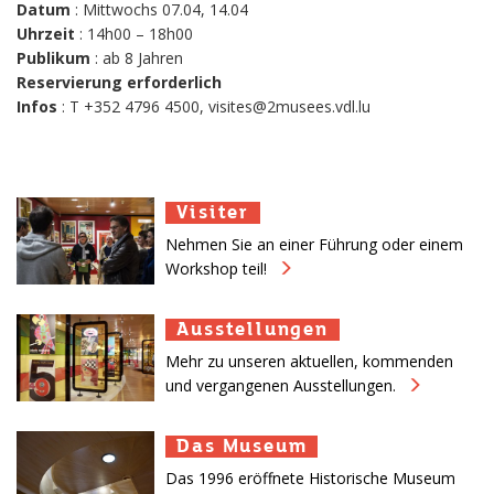
Datum
: Mittwochs 07.04, 14.04
Uhrzeit
: 14h00 – 18h00
Publikum
: ab 8 Jahren
Reservierung erforderlich
Infos
: T +352 4796 4500, visites@2musees.vdl.lu
Visiter
Visiter
Visiter
Nehmen Sie an einer Führung oder einem
Workshop teil!
Ausstellungen
Ausstellungen
Ausstellungen
Mehr zu unseren aktuellen, kommenden
und vergangenen Ausstellungen.
Das Museum
Das Museum
Das Museum
Das 1996 eröffnete Historische Museum