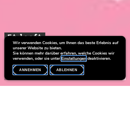
Et leeft
Et leeft
Et leeft
Wir verwenden Cookies, um Ihnen das beste Erlebnis auf
unserer Website zu bieten.
Die Ausstellung zur Menstruation
Die Ausstellung zur Menstruation
Die Ausstellung zur Menstruation
Sie können mehr darüber erfahren, welche Cookies wir
verwenden, oder sie unter
Einstellungen
deaktivieren.
ANNEHMEN
ABLEHNEN
VOLLSTÄNDIGES ARCHIV
SHARE
Trotz der Tatsache, dass etwa die Hälfte der Weltbevölkerung
einen Menstruationszyklus hat, haben wird oder hatte, ist die
Menstruation immer noch ein Tabuthema. Daher gibt es in
letzter Zeit weltweit immer mehr Manifeste, Engagement gegen
die prekäre Menstruation oder neue Produktentwicklungen.