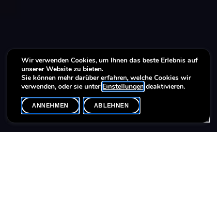
Wir verwenden Cookies, um Ihnen das beste Erlebnis auf
Football Hallelujah!
Football Hallelujah!
Football Hallelujah!
unserer Website zu bieten.
Sie können mehr darüber erfahren, welche Cookies wir
verwenden, oder sie unter
Einstellungen
deaktivieren.
ANNEHMEN
ABLEHNEN
VOLLSTÄNDIGES ARCHIV
SHARE